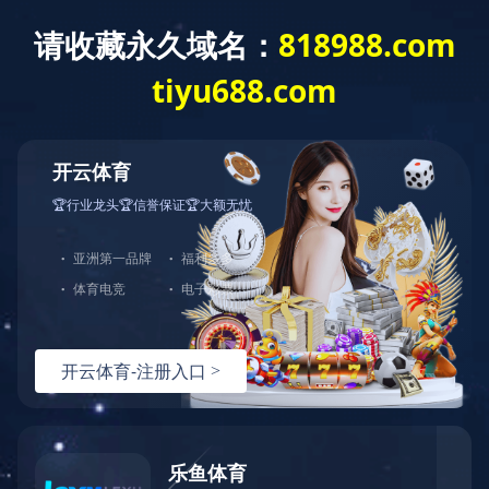
网站首页
公司简介
产品中心
线上买球官网（中国）官方网站
预防系列
正畸系列
牙周系列
根管治疗系列
新闻中心
公司动态
行业动态
招贤纳士
防伪鉴别